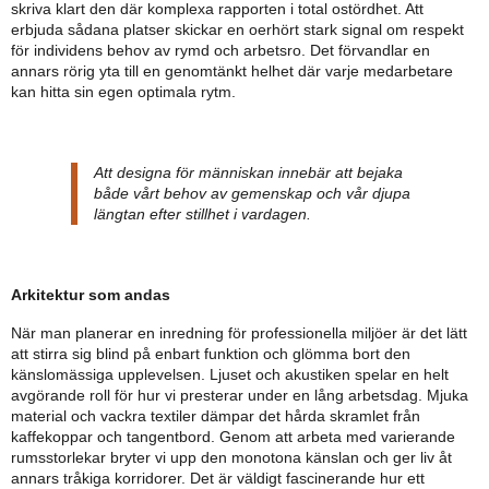
skriva klart den där komplexa rapporten i total ostördhet. Att
erbjuda sådana platser skickar en oerhört stark signal om respekt
för individens behov av rymd och arbetsro. Det förvandlar en
annars rörig yta till en genomtänkt helhet där varje medarbetare
kan hitta sin egen optimala rytm.
Att designa för människan innebär att bejaka
både vårt behov av gemenskap och vår djupa
längtan efter stillhet i vardagen.
Arkitektur som andas
När man planerar en inredning för professionella miljöer är det lätt
att stirra sig blind på enbart funktion och glömma bort den
känslomässiga upplevelsen. Ljuset och akustiken spelar en helt
avgörande roll för hur vi presterar under en lång arbetsdag. Mjuka
material och vackra textiler dämpar det hårda skramlet från
kaffekoppar och tangentbord. Genom att arbeta med varierande
rumsstorlekar bryter vi upp den monotona känslan och ger liv åt
annars tråkiga korridorer. Det är väldigt fascinerande hur ett