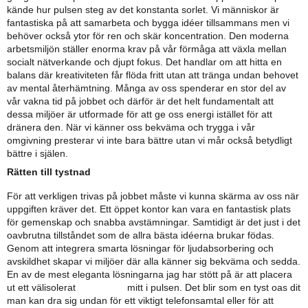
kände hur pulsen steg av det konstanta sorlet. Vi människor är
fantastiska på att samarbeta och bygga idéer tillsammans men vi
behöver också ytor för ren och skär koncentration. Den moderna
arbetsmiljön ställer enorma krav på vår förmåga att växla mellan
socialt nätverkande och djupt fokus. Det handlar om att hitta en
balans där kreativiteten får flöda fritt utan att tränga undan behovet
av mental återhämtning. Många av oss spenderar en stor del av
vår vakna tid på jobbet och därför är det helt fundamentalt att
dessa miljöer är utformade för att ge oss energi istället för att
dränera den. När vi känner oss bekväma och trygga i vår
omgivning presterar vi inte bara bättre utan vi mår också betydligt
bättre i själen.
Rätten till tystnad
För att verkligen trivas på jobbet måste vi kunna skärma av oss när
uppgiften kräver det. Ett öppet kontor kan vara en fantastisk plats
för gemenskap och snabba avstämningar. Samtidigt är det just i det
oavbrutna tillståndet som de allra bästa idéerna brukar födas.
Genom att integrera smarta lösningar för ljudabsorbering och
avskildhet skapar vi miljöer där alla känner sig bekväma och sedda.
En av de mest eleganta lösningarna jag har stött på är att placera
ut ett välisolerat
mötesbås
mitt i pulsen. Det blir som en tyst oas dit
man kan dra sig undan för ett viktigt telefonsamtal eller för att