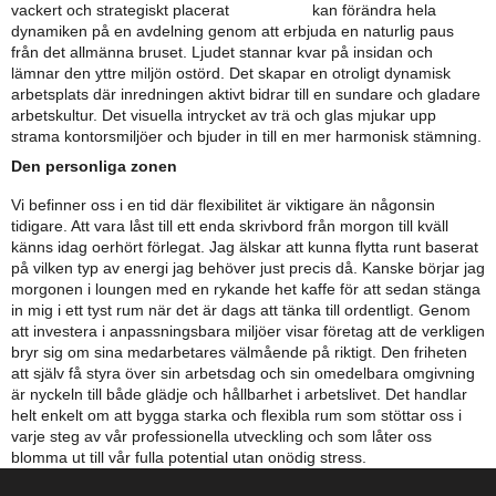
vackert och strategiskt placerat
mötesbås
kan förändra hela
dynamiken på en avdelning genom att erbjuda en naturlig paus
från det allmänna bruset. Ljudet stannar kvar på insidan och
lämnar den yttre miljön ostörd. Det skapar en otroligt dynamisk
arbetsplats där inredningen aktivt bidrar till en sundare och gladare
arbetskultur. Det visuella intrycket av trä och glas mjukar upp
strama kontorsmiljöer och bjuder in till en mer harmonisk stämning.
Den personliga zonen
Vi befinner oss i en tid där flexibilitet är viktigare än någonsin
tidigare. Att vara låst till ett enda skrivbord från morgon till kväll
känns idag oerhört förlegat. Jag älskar att kunna flytta runt baserat
på vilken typ av energi jag behöver just precis då. Kanske börjar jag
morgonen i loungen med en rykande het kaffe för att sedan stänga
in mig i ett tyst rum när det är dags att tänka till ordentligt. Genom
att investera i anpassningsbara miljöer visar företag att de verkligen
bryr sig om sina medarbetares välmående på riktigt. Den friheten
att själv få styra över sin arbetsdag och sin omedelbara omgivning
är nyckeln till både glädje och hållbarhet i arbetslivet. Det handlar
helt enkelt om att bygga starka och flexibla rum som stöttar oss i
varje steg av vår professionella utveckling och som låter oss
blomma ut till vår fulla potential utan onödig stress.