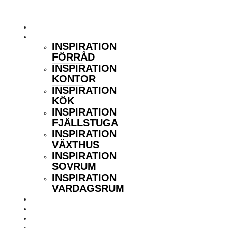
Hoppa
Inredningsstugan
till
innehåll
HEM
INSPIRATION
INSPIRATION
FÖRRÅD
INSPIRATION
KONTOR
INSPIRATION
KÖK
INSPIRATION
FJÄLLSTUGA
INSPIRATION
VÄXTHUS
INSPIRATION
SOVRUM
INSPIRATION
VARDAGSRUM
GUIDER
FÖRETAGSTIPSET
KONTAKT