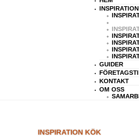
HEM
INSPIRATION
INSPIRA
INSPIRA
INSPIRA
INSPIRA
INSPIRA
INSPIRA
INSPIRA
GUIDER
FÖRETAGSTI
KONTAKT
OM OSS
SAMARB
INSPIRATION KÖK