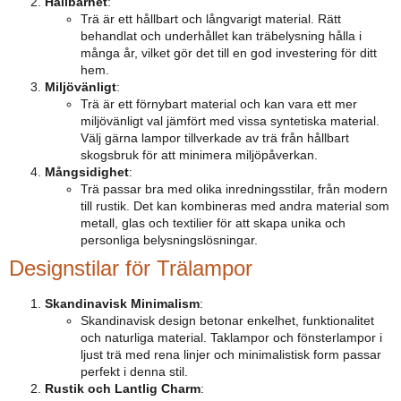
Hållbarhet
:
Trä är ett hållbart och långvarigt material. Rätt
behandlat och underhållet kan träbelysning hålla i
många år, vilket gör det till en god investering för ditt
hem.
Miljövänligt
:
Trä är ett förnybart material och kan vara ett mer
miljövänligt val jämfört med vissa syntetiska material.
Välj gärna lampor tillverkade av trä från hållbart
skogsbruk för att minimera miljöpåverkan.
Mångsidighet
:
Trä passar bra med olika inredningsstilar, från modern
till rustik. Det kan kombineras med andra material som
metall, glas och textilier för att skapa unika och
personliga belysningslösningar.
Designstilar för Trälampor
Skandinavisk Minimalism
:
Skandinavisk design betonar enkelhet, funktionalitet
och naturliga material. Taklampor och fönsterlampor i
ljust trä med rena linjer och minimalistisk form passar
perfekt i denna stil.
Rustik och Lantlig Charm
: