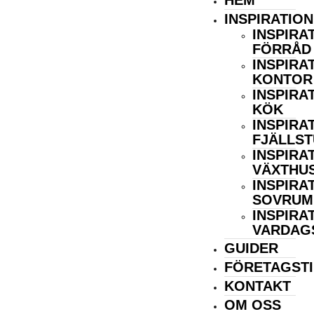
HEM
Inredningsstugan
INSPIRATION
INSPIRA
FÖRRÅD
INSPIRA
KONTOR
INSPIRA
KÖK
INSPIRA
FJÄLLS
INSPIRA
VÄXTHU
INSPIRA
SOVRUM
INSPIRA
VARDAG
GUIDER
FÖRETAGSTI
KONTAKT
OM OSS