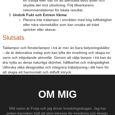
en träolja eller vax för att återställa dess lyster och
skydda det mot uttorkning. Följ tillverkarens
rekommendationer för bästa resultat.
Undvik Fukt och Extrem Värme
:
Placera inte trälampor i områden med hög luftfuktighet
eller nära värmekällor som kan orsaka att träet
spricker eller skevar.
Slutsats
Taklampor och fönsterlampor i trä är mer än bara belysningskällor
– de är dekorativa inslag som kan lyfta din inredning och skapa en
varm och inbjudande atmosfär. Genom att välja lampor i trä kan du
dra nytta av deras naturliga skönhet, hållbarhet och mångsidighet.
Utforska olika designstilar och integrera träbelysning i ditt hem för
att skapa ett harmoniskt och stilfullt intryck.
OM MIG
Mitt namn är Freja och jag driver Inredningsstugan. Jag har
sedan barnsben haft ett stort intresse för inredning och design.