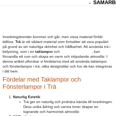
SAMARB
TAKLAMPA OCH FÖNSTERLAMPA I
TRÄ: STILFULL OCH NATURLIG
INREDNING
Inredningstrender kommer och går, men vissa material förblir
tidlösa.
Trä
är ett sådant material som fortsätter att vara populärt
på grund av sin naturliga skönhet och hållbarhet. Att använda trä i
belysning, som i en
taklampor
och
fönsterlampa
i trä
, kan
förvandla ett rum och skapa en varm och inbjudande atmosfär. I
denna artikel utforskar vi fördelarna med att använda taklampor
och fönsterlampor i trä, olika designstilar och hur de kan integreras
i ditt hem.
Fördelar med Taklampor och
Fönsterlampor i Trä
Naturlig Estetik
:
Trä ger en naturlig och jordnära känsla till inredningen.
Dess unika ådring och varma toner skapar en
lugnande och harmonisk atmosfär.