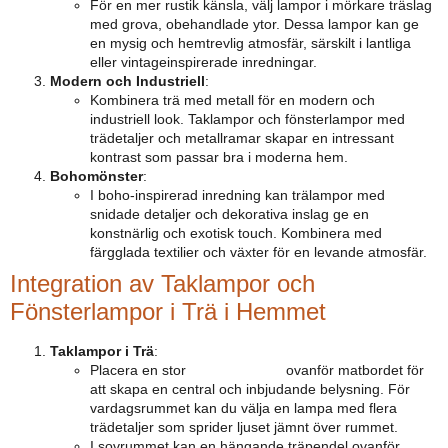
För en mer rustik känsla, välj lampor i mörkare träslag
med grova, obehandlade ytor. Dessa lampor kan ge
en mysig och hemtrevlig atmosfär, särskilt i lantliga
eller vintageinspirerade inredningar.
Modern och Industriell
:
Kombinera trä med metall för en modern och
industriell look. Taklampor och fönsterlampor med
trädetaljer och metallramar skapar en intressant
kontrast som passar bra i moderna hem.
Bohomönster
:
I boho-inspirerad inredning kan trälampor med
snidade detaljer och dekorativa inslag ge en
konstnärlig och exotisk touch. Kombinera med
färgglada textilier och växter för en levande atmosfär.
Integration av Taklampor och
Fönsterlampor i Trä i Hemmet
Taklampor i Trä
:
Placera en stor
taklampa i trä
ovanför matbordet för
att skapa en central och inbjudande belysning. För
vardagsrummet kan du välja en lampa med flera
trädetaljer som sprider ljuset jämnt över rummet.
I sovrummet kan en hängande träpendel ovanför