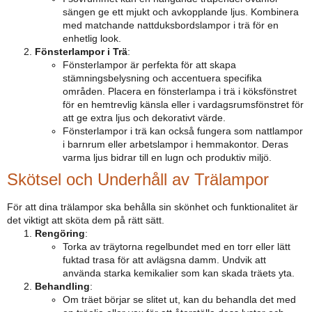
sängen ge ett mjukt och avkopplande ljus. Kombinera
med matchande nattduksbordslampor i trä för en
enhetlig look.
Fönsterlampor i Trä
:
Fönsterlampor är perfekta för att skapa
stämningsbelysning och accentuera specifika
områden. Placera en fönsterlampa i trä i köksfönstret
för en hemtrevlig känsla eller i vardagsrumsfönstret för
att ge extra ljus och dekorativt värde.
Fönsterlampor i trä kan också fungera som nattlampor
i barnrum eller arbetslampor i hemmakontor. Deras
varma ljus bidrar till en lugn och produktiv miljö.
Skötsel och Underhåll av Trälampor
För att dina trälampor ska behålla sin skönhet och funktionalitet är
det viktigt att sköta dem på rätt sätt.
Rengöring
:
Torka av träytorna regelbundet med en torr eller lätt
fuktad trasa för att avlägsna damm. Undvik att
använda starka kemikalier som kan skada träets yta.
Behandling
:
Om träet börjar se slitet ut, kan du behandla det med