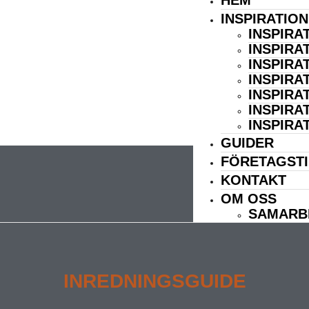
HEM
INSPIRATION
INSPIRA
INSPIRA
INSPIRA
INSPIRA
INSPIRA
INSPIRA
INSPIRA
GUIDER
FÖRETAGSTI
KONTAKT
OM OSS
SAMARB
INREDNINGSGUIDE