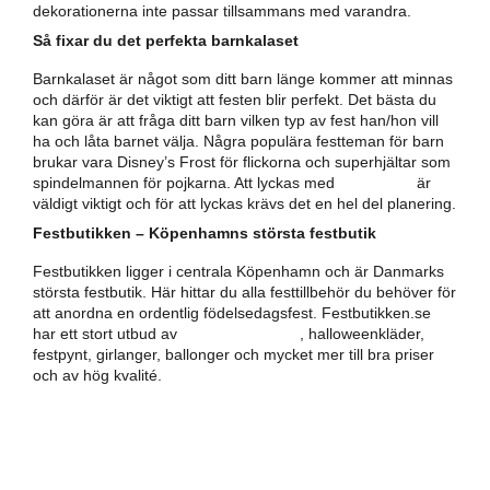
dekorationerna inte passar tillsammans med varandra.
Så fixar du det perfekta barnkalaset
Barnkalaset är något som ditt barn länge kommer att minnas
och därför är det viktigt att festen blir perfekt. Det bästa du
kan göra är att fråga ditt barn vilken typ av fest han/hon vill
ha och låta barnet välja. Några populära festteman för barn
brukar vara Disney’s Frost för flickorna och superhjältar som
spindelmannen för pojkarna. Att lyckas med
barnkalas
är
väldigt viktigt och för att lyckas krävs det en hel del planering.
Festbutikken – Köpenhamns största festbutik
Festbutikken ligger i centrala Köpenhamn och är Danmarks
största festbutik. Här hittar du alla festtillbehör du behöver för
att anordna en ordentlig födelsedagsfest. Festbutikken.se
har ett stort utbud av
maskeradkläder
, halloweenkläder,
festpynt, girlanger, ballonger och mycket mer till bra priser
och av hög kvalité.