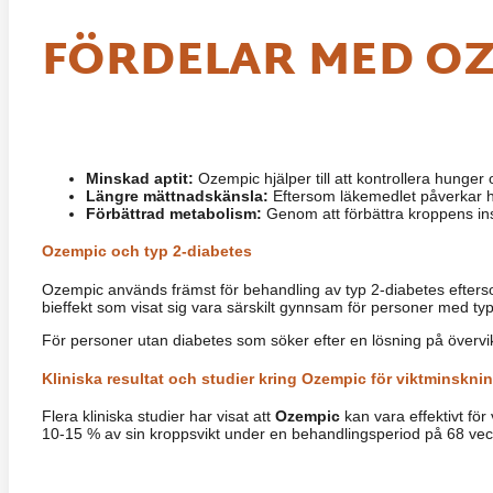
FÖRDELAR MED OZ
Minskad aptit:
Ozempic hjälper till att kontrollera hunger 
Längre mättnadskänsla:
Eftersom läkemedlet påverkar hj
Förbättrad metabolism:
Genom att förbättra kroppens insu
Ozempic och typ 2-diabetes
Ozempic används främst för behandling av typ 2-diabetes eftersom
bieffekt som visat sig vara särskilt gynnsam för personer med typ
För personer utan diabetes som söker efter en lösning på övervi
Kliniska resultat och studier kring Ozempic för viktminskni
Flera kliniska studier har visat att
Ozempic
kan vara effektivt för
10-15 % av sin kroppsvikt under en behandlingsperiod på 68 veckor.