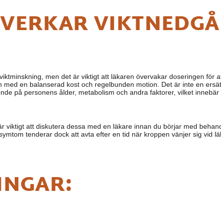
ÅVERKAR VIKTNEDGÅ
iktminskning, men det är viktigt att läkaren övervakar doseringen för at
med en balanserad kost och regelbunden motion. Det är inte en ersättni
 på personens ålder, metabolism och andra faktorer, vilket innebär att 
är viktigt att diskutera dessa med en läkare innan du börjar med behan
symtom tenderar dock att avta efter en tid när kroppen vänjer sig vid l
INGAR: