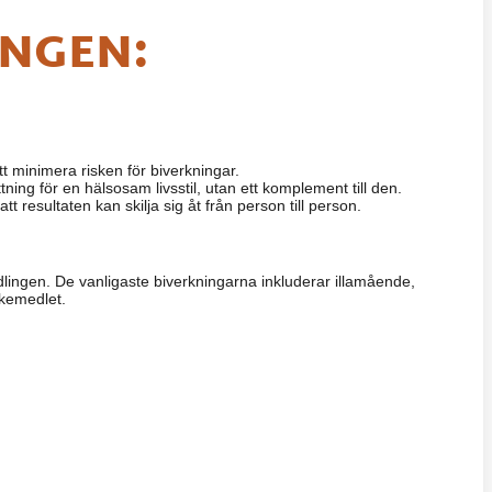
NGEN:
t minimera risken för biverkningar.
ng för en hälsosam livsstil, utan ett komplement till den.
resultaten kan skilja sig åt från person till person.
dlingen. De vanligaste biverkningarna inkluderar illamående,
äkemedlet.