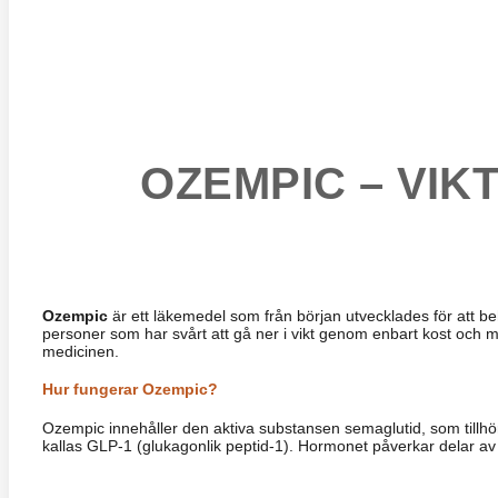
OZEMPIC – VI
Ozempic
är ett läkemedel som från början utvecklades för att beha
personer som har svårt att gå ner i vikt genom enbart kost och m
medicinen.
Hur fungerar Ozempic?
Ozempic innehåller den aktiva substansen semaglutid, som tillh
kallas GLP-1 (glukagonlik peptid-1). Hormonet påverkar delar av h