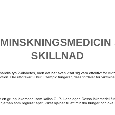
KTMINSKNINGSMEDICIN
SKILLNAD
ndla typ 2-diabetes, men det har även visat sig vara effektivt för viktmi
otion. Här utforskar vi hur Ozempic fungerar, dess fördelar för viktmi
ör en grupp läkemedel som kallas GLP-1-analoger. Dessa läkemedel fung
järnan som reglerar aptit, vilket hjälper till att minska hunger och ök