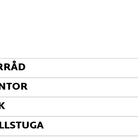
ÖRRÅD
ONTOR
K
ÄLLSTUGA