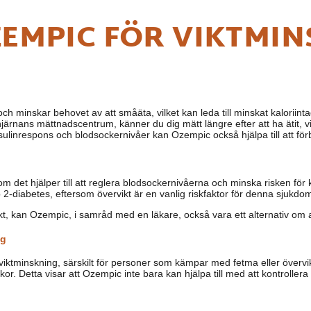
EMPIC FÖR VIKTMIN
och minskar behovet av att småäta, vilket kan leda till minskat kaloriinta
ärnans mättnadscentrum, känner du dig mätt längre efter att ha ätit, vi
linrespons och blodsockernivåer kan Ozempic också hjälpa till att förbä
 det hjälper till att reglera blodsockernivåerna och minska risken för
 2-diabetes, eftersom övervikt är en vanlig riskfaktor för denna sjukdo
kt, kan Ozempic, i samråd med en läkare, också vara ett alternativ om 
ng
 viktminskning, särskilt för personer som kämpar med fetma eller övervik
 Detta visar att Ozempic inte bara kan hjälpa till med att kontrollera vi