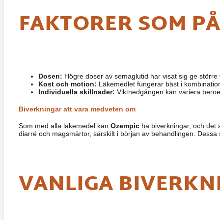
FAKTORER SOM P
Dosen:
Högre doser av semaglutid har visat sig ge större v
Kost och motion:
Läkemedlet fungerar bäst i kombination 
Individuella skillnader:
Viktnedgången kan variera beroende
Biverkningar att vara medveten om
Som med alla läkemedel kan
Ozempic
ha biverkningar, och det 
diarré och magsmärtor, särskilt i början av behandlingen. Dessa 
VANLIGA BIVERKN