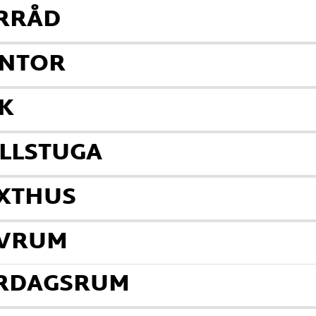
ÖRRÅD
ONTOR
K
ÄLLSTUGA
ÄXTHUS
OVRUM
ARDAGSRUM