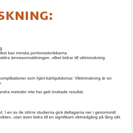
SKNING:
g.
lket kan minska portionsstorlekarna.
ttra ämnesomsättningen, vilket bidrar till viktminskning.
 komplikationer som hjärt-kärlsjukdomar. Viktminskning är en
m.
andra metoder inte har gett önskade resultat.
t. I en av de större studierna gick deltagarna ner i genomsnitt
kten, utan även bidra till en signifikant viktnedgång på lång sikt.