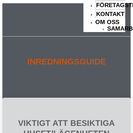
FÖRETAGST
KONTAKT
OM OSS
SAMARB
INREDNINGSGUIDE
VIKTIGT ATT BESIKTIGA