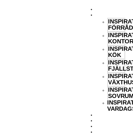
HEM
INSPIRATION
INSPIRA
FÖRRÅD
INSPIRA
KONTO
INSPIRA
KÖK
INSPIRA
FJÄLLS
INSPIRA
VÄXTHU
INSPIRA
SOVRU
INSPIRA
VARDAG
GUIDER
FÖRETAGSTIP
KONTAKT
OM OSS