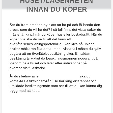
HUSET/LÄGENHETEN
INNAN DU KÖPER
Ser du fram emot en ny plats att bo på och få inreda den
precis som du vill ha det? I så fall finns det vissa saker du
måste tänka på när du köper hus eller bostadsrätt. När du
köper hus ska du se till att det finns ett
överlåtelsebesiktningsprotokoll du kan kika på. Ibland
brukar mäklaren fixa detta, men i vissa fall måste du själv
begära att en överlåtelsebesiktning sker. En sådan
besiktning är viktigt då besiktningsmannen noggrant går
igenom hela huset och letar efter indikationer på
exempelvis fuktskador.
Är du i behov av en
överlåtelsebesiktning
ska du
kontakta Besiktningsbyrån. De har lång erfarenhet och
utbildade besiktningsmän som ser till att du kan känna dig
trygg med att köpa.