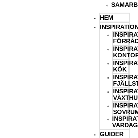
SAMARB
HEM
Inredningsstugan
INSPIRATIO
INSPIRA
FÖRRÅ
INSPIRA
KONTO
INSPIRA
KÖK
INSPIRA
FJÄLLS
INSPIRA
VÄXTHU
INSPIRA
SOVRU
INSPIRA
VARDA
GUIDER