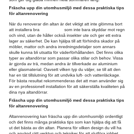
Fräscha upp din utomhusmiljö med dessa praktiska tips
för altanrenovering
När du renoverar din altan är det viktigt att inte glömma bort
att installera bra
altandörrar
som inte bara skyddar mot regn
och vind, utan de håller också insekter ute och ger ett extra
lager av säkerhet. De kan hjälpa till att förhindra skador på
möbler, mattor och andra inredningsdetaljer som annars
skulle kunna bli utsatta för väderförhållanden. Det finns olika
typer av altandörrar som passar olika stilar och behov. Vissa
är gjorda av trä, medan andra är tillverkade av aluminium
eller glasmaterial. Oavsett vilken typ du väljer, se till att den
har en tät tillslutning för att undvika luft- och vattenläckage.
För bästa resultat rekommenderas det att man använder sig
av en professionell installation för att säkerställa kvaliteten på
dina nya altandörrar.
Fräscha upp din utomhusmiljö med dessa praktiska tips
för altanrenovering
Altanrenovering kan fräscha upp din utomhusmiljö ordentligt
och det finns många praktiska tips som kan hjälpa dig att få
ut det bästa av din altan. Planera för vilken design du vill ha
och använd rätt verktyg och tekniker för att slutföra jobbet.