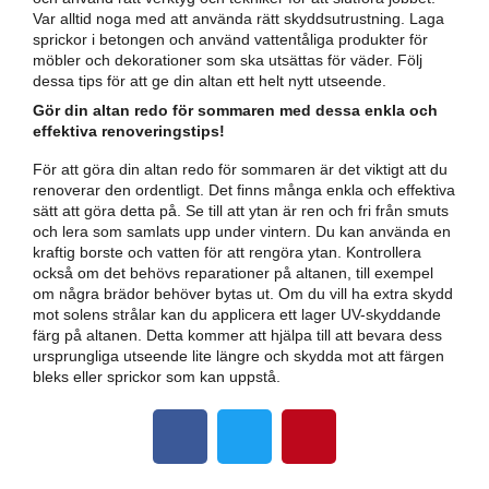
Var alltid noga med att använda rätt skyddsutrustning. Laga
sprickor i betongen och använd vattentåliga produkter för
möbler och dekorationer som ska utsättas för väder. Följ
dessa tips för att ge din altan ett helt nytt utseende.
Gör din altan redo för sommaren med dessa enkla och
effektiva renoveringstips!
För att göra din altan redo för sommaren är det viktigt att du
renoverar den ordentligt. Det finns många enkla och effektiva
sätt att göra detta på. Se till att ytan är ren och fri från smuts
och lera som samlats upp under vintern. Du kan använda en
kraftig borste och vatten för att rengöra ytan. Kontrollera
också om det behövs reparationer på altanen, till exempel
om några brädor behöver bytas ut. Om du vill ha extra skydd
mot solens strålar kan du applicera ett lager UV-skyddande
färg på altanen. Detta kommer att hjälpa till att bevara dess
ursprungliga utseende lite längre och skydda mot att färgen
bleks eller sprickor som kan uppstå.