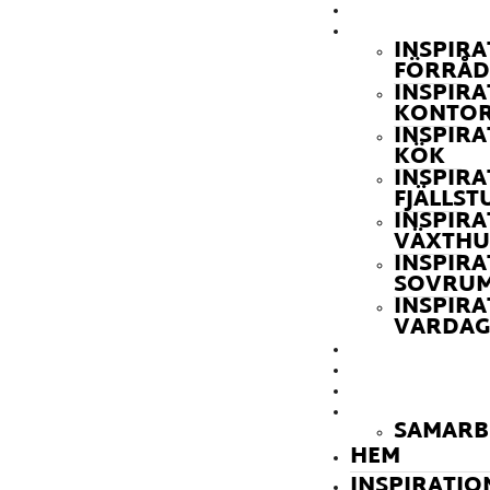
HEM
INSPIRATION
INSPIRA
FÖRRÅ
INSPIRA
KONTO
INSPIRA
KÖK
INSPIRA
FJÄLLST
INSPIRA
VÄXTHU
INSPIRA
SOVRU
INSPIRA
VARDA
GUIDER
FÖRETAGSTIP
KONTAKT
Inredningsstugan
OM OSS
SAMARB
HEM
INSPIRATIO