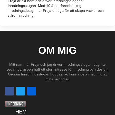
Freja är skribent och driver inredningsbloggen:
Inredningsstugan. Med 10 års erfarenhet krig
inredningsdesign har Freja ett öga för att skapa vacker och
stilren inredning.
OM MIG
Mitt namn är Freja och jag driver Inredningsstugan. Jag har
sedan barnsben haft ett stort intresse för inredning och design.
Genom Inredningsstugan hoppas jag kunna dela med mig av
mina lärdomar.
HEM