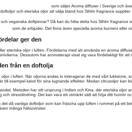
fragrance supplier
som säljer Aroma diffuser i Sverige och även 
doftoljor och eteriska oljor att välja bland hos Sthlm fragrance supplier.
jus och veganska doftpinnar? Då kan du hitta detta hos Sthlm fragrance s
ning
som de erbjuder. Det finns även speciella aroma burners eller o
ördelar ger den
ler eteriska oljor i luften. Fördelarna med att använda en aroma diffus
erginivåerna. Dessutom har aromaterapi visat sig vara fördelaktigt för at
den från en doftolja
 oljor i luften. När oljorna andas in interagerar de med vårt luktsinne,
ill exempel känd för sina lugnande effekter. Medan citrusoljor kan bidra
nandet. Metoden har sitt ursprung i Indien och Kina, där eteriska oljor
g och stresslindring. Det kan vara ett utmärkt sätt att höja ditt humör 
ns det då vanliga doftoljor som kan fräscha upp luften i rummet på ett b
a även många hälsovinster.