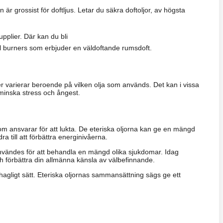
är grossist för doftljus. Letar du säkra doftoljor, av högsta
återförsäljare av aroma
upplier. Där kan du bli
il burners som erbjuder en väldoftande rumsdoft.
er varierar beroende på vilken olja som används. Det kan i vissa
t minska stress och ångest.
 som ansvarar för att lukta. De eteriska oljorna kan ge en mängd
 till att förbättra energinivåerna.
 användes för att behandla en mängd olika sjukdomar. Idag
och förbättra din allmänna känsla av välbefinnande.
ehagligt sätt. Eteriska oljornas sammansättning sägs ge ett