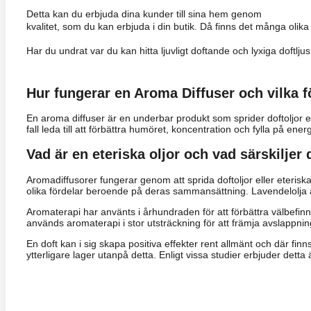
Sthlm 
Detta kan du erbjuda dina kunder till sina hem genom
kvalitet, som du kan erbjuda i din butik. Då finns det många olika 
Har du undrat var du kan hitta ljuvligt doftande och lyxiga doftl
diffusers samt även återförsäljare av inred
Hur fungerar en Aroma Diffuser och vilka f
En aroma diffuser är en underbar produkt som sprider doftoljor el
fall leda till att förbättra humöret, koncentration och fylla på en
Vad är en eteriska oljor och vad särskiljer 
Aromadiffusorer fungerar genom att sprida doftoljor eller eteriska
olika fördelar beroende på deras sammansättning. Lavendelolja är t
Aromaterapi har använts i århundraden för att förbättra välbefin
används aromaterapi i stor utsträckning för att främja avslappnin
En doft kan i sig skapa positiva effekter rent allmänt och där fin
ytterligare lager utanpå detta. Enligt vissa studier erbjuder dett