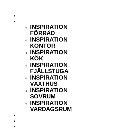
Hoppa
Inredningsstugan
till
innehåll
HEM
INSPIRATION
INSPIRATION
FÖRRÅD
INSPIRATION
KONTOR
INSPIRATION
KÖK
INSPIRATION
FJÄLLSTUGA
INSPIRATION
VÄXTHUS
INSPIRATION
SOVRUM
INSPIRATION
VARDAGSRUM
GUIDER
FÖRETAGSTIPSET
KONTAKT